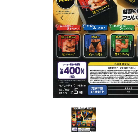
レンタル
景品・玩具・文具
販促用カプセルトイ
よくあるご質問
ご利用ガイド
06-6282-7659