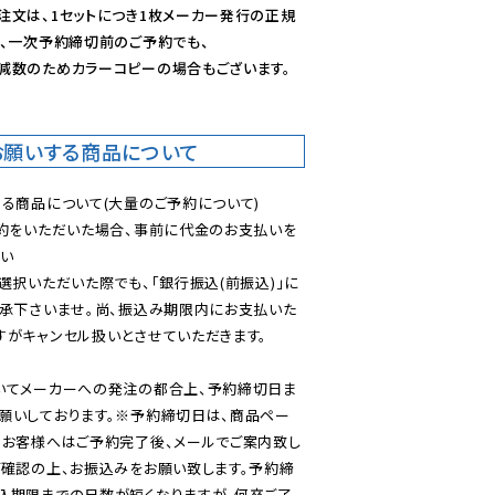
注文は、1セットにつき1枚メーカー発行の正規
、一次予約締切前のご予約でも、

減数のためカラーコピーの場合もございます。
お願いする商品について
る商品について(大量のご予約について)

予約をいただいた場合、事前に代金のお支払いを
い

選択いただいた際でも、「銀行振込(前振込)」に
了承下さいませ。尚、振込み期限内にお支払いた
がキャンセル扱いとさせていただきます。

いてメーカーへの発注の都合上、予約締切日ま
願いしております。※予約締切日は、商品ペー
のお客様へはご予約完了後、メールでご案内致し
ご確認の上、お振込みをお願い致します。予約締
込期限までの日数が短くなりますが、何卒ご了