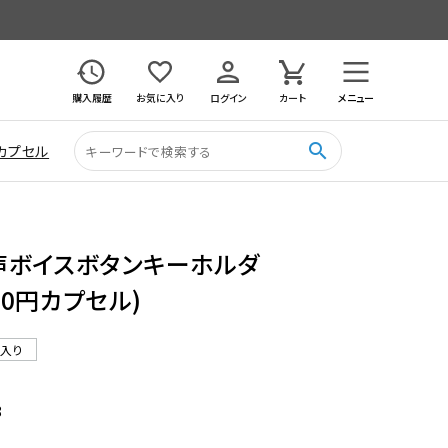
購入履歴
お気に入り
ログイン
カート
メニュー
search
カプセル
声ボイスボタンキーホルダ
400円カプセル)
ル入り
8