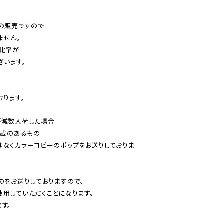
の販売ですので

せん。

比率が

います。

ります。

減数入荷した場合

載のあるもの

はなくカラーコピーのポップをお送りしておりま
のをお送りしておりますので、

用していただくことになります。

す。