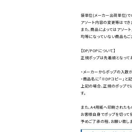
袋単位(メーカー出荷単位)で
アソート内容の変更等はできま
また、商品によってはアソート
均等になっていない商品もござ
【DP/POPについて】

正規ポップは先着順となってお
・メーカーからポップの入数が
・商品名に「※DPコピー」と記
上記の場合、正規のポップで
す。

また、A4用紙へ印刷されたも
お客様自身でポップを切って使
予めご了承の程、お願い致しま