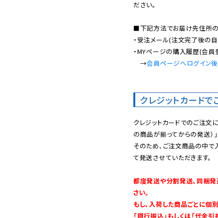
ださい。

■下記方法でお届け先住所の確
・受注メール(注文完了後の自
・MYページの購入履歴(会員
　→
会員ページへログイン
クレジットカードで
クレジットカードでのご注文
の商品が揃ってからの発送）」
そのため、ご注文商品の中で
て発送させていただきます。

都度発送や分割発送、同梱発
さい。

もし、入荷した商品ごとに個
「銀行振込」もしくは「代金引