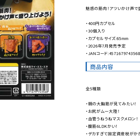
魅惑の筋肉！アツいかけ声で盛
・400円カプセル

・30個入り

・カプセルサイズ:65mm

・2026年7月発売予定

・JANコード:457167974356
商品内容
全5種類

・親の大胸筋が見てみたい！

・お尻がムー大陸！

・血管うねうねマスクメロン！

・腹筋6LDKかい！

・デカすぎて固定資産税がかか