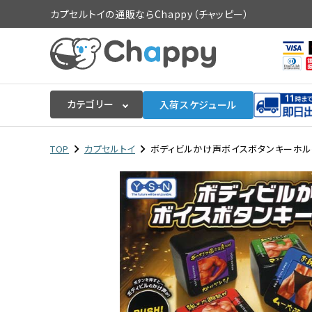
カプセルトイの通販ならChappy（チャッピー）
カテゴリー
入荷スケジュール
ログイン
会員登録
TOP
カプセルトイ
ボディビルかけ声ボイスボタンキーホルダー
入荷スケジュールをチェック
カプセルトイマシン本体
カプセルトイ
販促用空カプセル