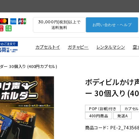
30,000円(税別)以上で
お問い合わせ・ヘルプ
送料無料
カプセルトイ
ガチャピー
レンタルマシン
空
 30個入り (400円カプセル)
ボディビルかけ
ー 30個入り (
POP（台紙)付き
カプセ
400円商品
発送A
商品コード： PE-2_74356