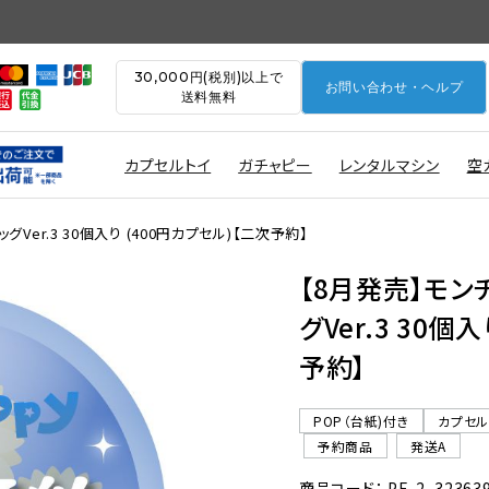
30,000円(税別)以上で
お問い合わせ・ヘルプ
送料無料
カプセルトイ
ガチャピー
レンタルマシン
空
Ver.3 30個入り (400円カプセル)【二次予約】
【8月発売】モン
グVer.3 30個
予約】
POP（台紙)付き
カプセ
予約商品
発送A
商品コード： PE-2_32363