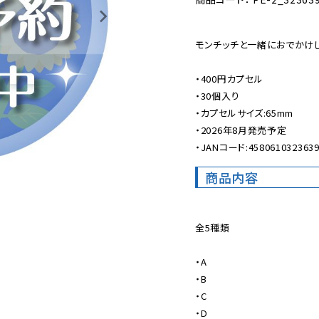
モンチッチと一緒におでかけし
・400円カプセル

・30個入り

・カプセルサイズ:65mm

・2026年8月発売予定

・JANコード:458061032363
商品内容
全5種類

・A

・B

・C

・D
