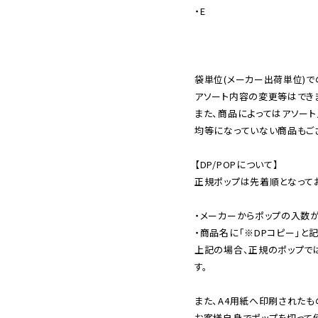
・E

袋単位(メーカー出荷単位)で
アソート内容の変更等はできま
また、商品によってはアソート
均等になっていない商品もござ
【DP/POPについて】

正規ポップは先着順となってお
・メーカーからポップの入数が
・商品名に「※DPコピー」と記
上記の場合、正規のポップで
す。

また、A4用紙へ印刷されたも
お客様自身でポップを切って使