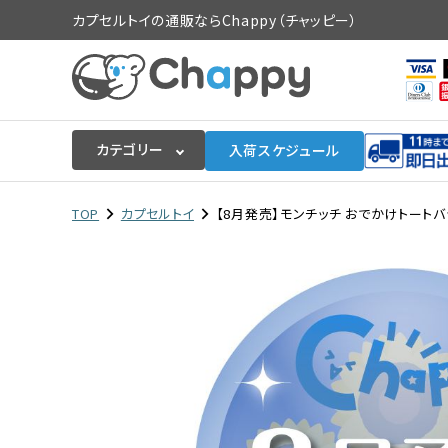
カプセルトイの通販ならChappy（チャッピー）
カテゴリー
入荷スケジュール
ログイン
会員登録
TOP
カプセルトイ
【8月発売】モンチッチ おでかけトートバッグ
入荷スケジュールをチェック
カプセルトイマシン本体
カプセルトイ
販促用空カプセル