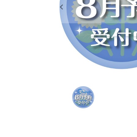
レンタル
景品・玩具・文具
販促用カプセルトイ
よくあるご質問
ご利用ガイド
06-6282-7659