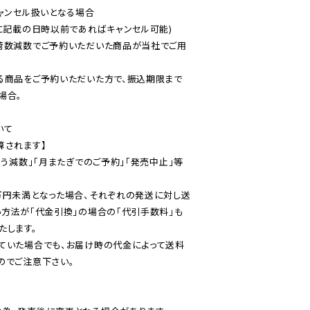
ャンセル扱いとなる場合

に記載の日時以前であればキャンセル可能)

荷数減数でご予約いただいた商品が当社でご用
る商品をご予約いただいた方で、振込期限まで
合。

て

されます】

伴う減数」「月またぎでのご予約」「発売中止」等
万円未満となった場合、それぞれの発送に対し送
い方法が「代金引換」の場合の「代引手数料」も
ていた場合でも、お届け時の代金によって送料
のでご注意下さい。