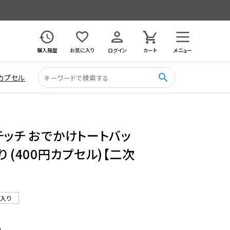
購入履歴
お気に入り
ログイン
カート
メニュー
search
カプセル
チッチ おでかけトートバッ
入り (400円カプセル)【二次
ル入り
9