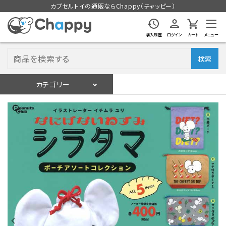
カプセルトイの通販ならChappy（チャッピー）
購入履歴
ログイン
カート
メニュー
検索
カテゴリー
入荷スケジュール
ログイン
会員登録
入荷スケジュールをチェック
カプセルトイマシン本体
カプセルトイ
販促用空カプセル