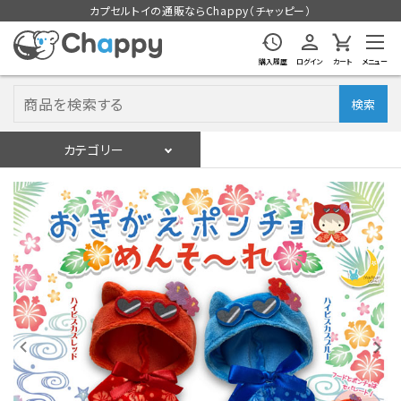
カプセルトイの通販ならChappy（チャッピー）
購入履歴
ログイン
カート
メニュー
検索
カテゴリー
入荷スケジュール
ログイン
会員登録
入荷スケジュールをチェック
カプセルトイマシン本体
カプセルトイ
販促用空カプセル