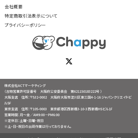
会社概要
特定商取引法表示について
プライバシーポリシー
株式会社ACTマーケティング
（古物営業許可証番号 大阪府公安委員会 第621150183222号 ）
大阪支店 住所：〒532-0002 大阪府大阪市淀川区東三国4-1-16 ジャパンクリエイトビ
ル5F
東京支店 住所：〒105-0003 東京都港区西新橋3-10-3 西新橋HSビル1F
営業時間：月～金／AM9:00－PM6:00
※定休日：土曜・日曜・祝日
※土・日・祝日の出荷作業は行っておりません。