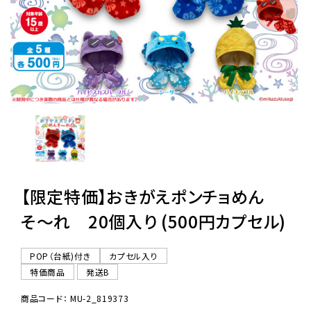
レンタル
景品・玩具・文具
販促用カプセルトイ
よくあるご質問
【限定特価】おきがえポンチョめん
ご利用ガイド
そ〜れ 20個入り (500円カプセル)
POP（台紙)付き
カプセル入り
06-6282-7659
特価商品
発送B
商品コード： MU-2_819373