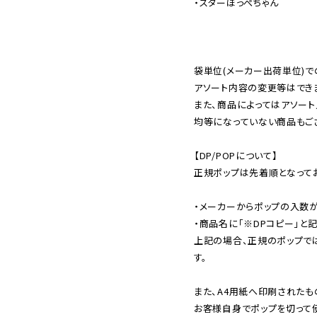
・スターほっぺちゃん

袋単位(メーカー出荷単位)で
アソート内容の変更等はできま
また、商品によってはアソート
均等になっていない商品もござ
【DP/POPについて】

正規ポップは先着順となってお
・メーカーからポップの入数が
・商品名に「※DPコピー」と記
上記の場合、正規のポップで
す。

また、A4用紙へ印刷されたも
お客様自身でポップを切って使