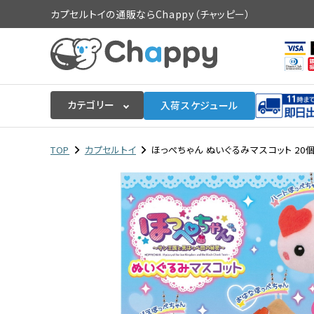
カプセルトイの通販ならChappy（チャッピー）
カテゴリー
入荷スケジュール
ログイン
会員登録
TOP
カプセルトイ
ほっぺちゃん ぬいぐるみマスコット 20個
入荷スケジュールをチェック
カプセルトイマシン本体
カプセルトイ
販促用空カプセル