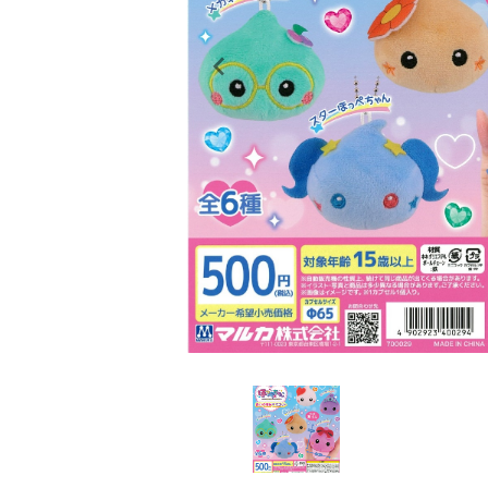
レンタル
景品・玩具・文具
販促用カプセルトイ
よくあるご質問
ご利用ガイド
06-6282-7659