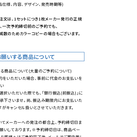
仕様、内容、デザイン、発売時期等)

注文は、1セットにつき1枚メーカー発行の正規
、一次予約締切前のご予約でも、

減数のためカラーコピーの場合もございます。
お願いする商品について
る商品について(大量のご予約について)

予約をいただいた場合、事前に代金のお支払いを
い

選択いただいた際でも、「銀行振込(前振込)」に
了承下さいませ。尚、振込み期限内にお支払いた
がキャンセル扱いとさせていただきます。

いてメーカーへの発注の都合上、予約締切日ま
願いしております。※予約締切日は、商品ペー
のお客様へはご予約完了後、メールでご案内致し