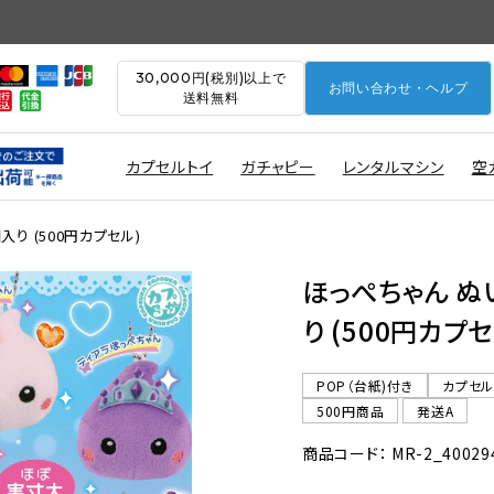
30,000円(税別)以上で
お問い合わせ・ヘルプ
送料無料
カプセルトイ
ガチャピー
レンタルマシン
空
入り (500円カプセル)
ほっぺちゃん ぬ
り (500円カプセ
POP（台紙)付き
カプセ
500円商品
発送A
商品コード： MR-2_40029