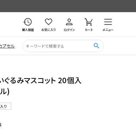
購入履歴
お気に入り
ログイン
カート
メニュー
search
カプセル
いぐるみマスコット 20個入
ル)
ル入り
4