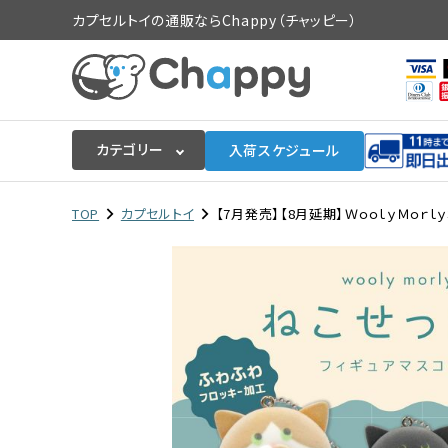
カプセルトイの通販ならChappy（チャッピー）
カテゴリー
入荷スケジュール
ログイン
会員登録
TOP
カプセルトイ
【7月発売】【8月延期】ＷｏｏｌｙＭｏｒｌ
入荷スケジュールをチェック
カプセルトイマシン本体
カプセルトイ
販促用空カプセル