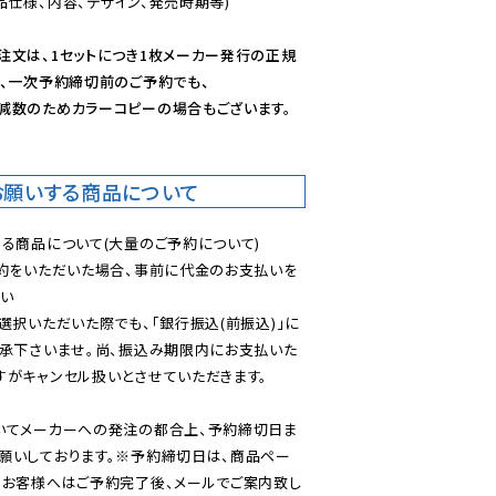
仕様、内容、デザイン、発売時期等)

注文は、1セットにつき1枚メーカー発行の正規
、一次予約締切前のご予約でも、

減数のためカラーコピーの場合もございます。
お願いする商品について
る商品について(大量のご予約について)

予約をいただいた場合、事前に代金のお支払いを
い

選択いただいた際でも、「銀行振込(前振込)」に
了承下さいませ。尚、振込み期限内にお支払いた
がキャンセル扱いとさせていただきます。

いてメーカーへの発注の都合上、予約締切日ま
願いしております。※予約締切日は、商品ペー
のお客様へはご予約完了後、メールでご案内致し