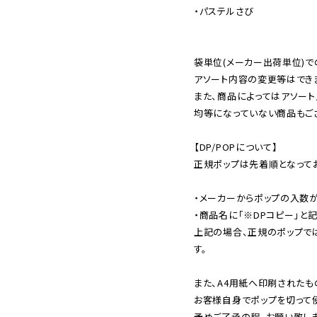
・パステルさび

袋単位(メーカー出荷単位)で
アソート内容の変更等はできま
また、商品によってはアソート
均等になっていない商品もござ
【DP/POPについて】

正規ポップは先着順となってお
・メーカーからポップの入数が
・商品名に「※DPコピー」と記
上記の場合、正規のポップで
す。

また、A4用紙へ印刷されたも
お客様自身でポップを切って使
予めご了承の程、お願い致しま