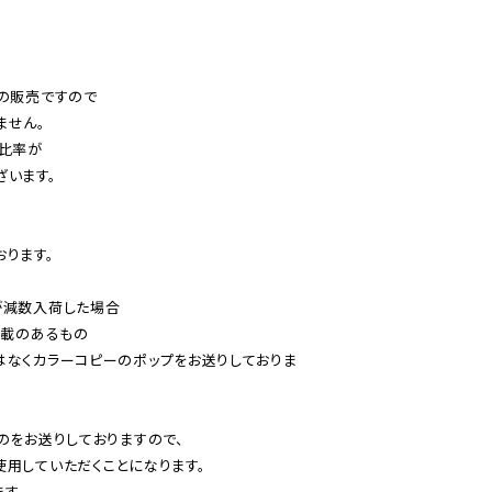
の販売ですので

せん。

比率が

います。

ります。

減数入荷した場合

載のあるもの

はなくカラーコピーのポップをお送りしておりま
のをお送りしておりますので、

用していただくことになります。

す。