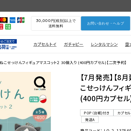
30,000円(税別)以上で
お問い合わせ・ヘルプ
送料無料
カプセルトイ
ガチャピー
レンタルマシン
空
ｙねこせっけんフィギュアマスコット２ 30個入り (400円カプセル)【二次予約】
【7月発売】【8月
こせっけんフィギ
(400円カプセル
POP（台紙)付き
カプセ
発送A
商品コード： LQ-2_13754