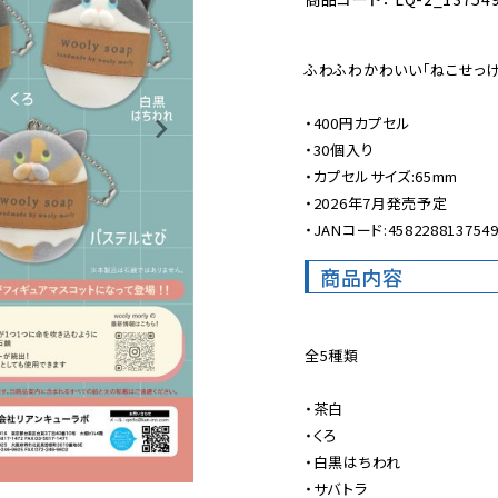
ふわふわかわいい「ねこせっけ
・400円カプセル

・30個入り

・カプセルサイズ:65mm

・2026年7月発売予定

・JANコード:458228813754
商品内容
全5種類

・茶白

・くろ

・白黒はちわれ

・サバトラ
