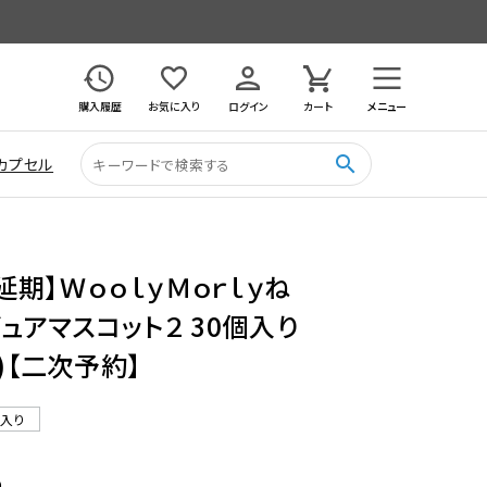
購入履歴
お気に入り
ログイン
カート
メニュー
search
カプセル
延期】ＷｏｏｌｙＭｏｒｌｙね
ュアマスコット２ 30個入り
)【二次予約】
ル入り
9