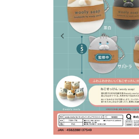
レンタル
景品・玩具・文具
販促用カプセルトイ
よくあるご質問
ご利用ガイド
06-6282-7659