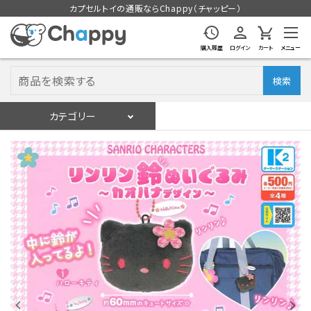
カプセルトイの通販ならChappy（チャッピー）
購入履歴
ログイン
カート
メニュー
検索
カテゴリー
入荷スケジュール
ログイン
会員登録
入荷スケジュールをチェック
カプセルトイマシン本体
カプセルトイ
販促用空カプセル