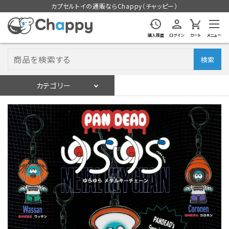
カプセルトイの通販ならChappy（チャッピー）
購入履歴
ログイン
カート
メニュー
検索
カテゴリー
入荷スケジュール
ログイン
会員登録
入荷スケジュールをチェック
カプセルトイマシン本体
カプセルトイ
販促用空カプセル