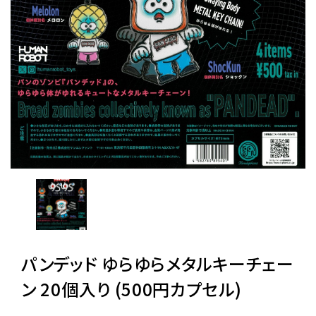
レンタル
景品・玩具・文具
販促用カプセルトイ
よくあるご質問
ご利用ガイド
パンデッド ゆらゆらメタルキーチェー
06-6282-7659
ン 20個入り (500円カプセル)