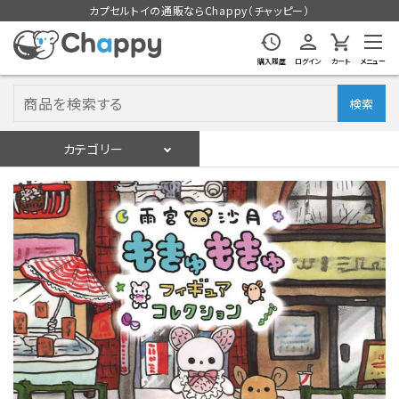
カプセルトイの通販ならChappy（チャッピー）
購入履歴
ログイン
カート
メニュー
検索
カテゴリー
入荷スケジュール
ログイン
会員登録
入荷スケジュールをチェック
カプセルトイマシン本体
カプセルトイ
販促用空カプセル