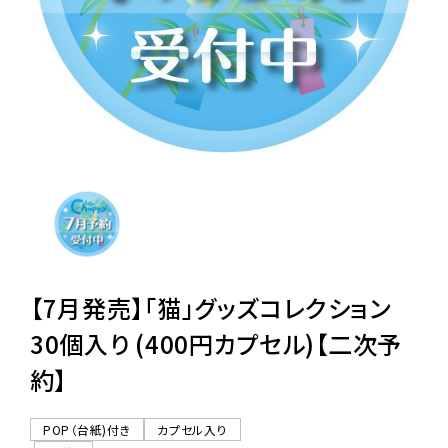
レンタル
景品・玩具・文具
販促用カプセルトイ
よくあるご質問
ご利用ガイド
【7月発売】「猫」グッズコレクション
30個入り (400円カプセル)【二次予
約】
06-6282-7659
POP（台紙)付き
カプセル入り