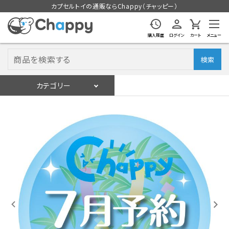
カプセルトイの通販ならChappy（チャッピー）
購入履歴
ログイン
カート
メニュー
検索
カテゴリー
入荷スケジュール
ログイン
会員登録
入荷スケジュールをチェック
カプセルトイマシン本体
カプセルトイ
販促用空カプセル