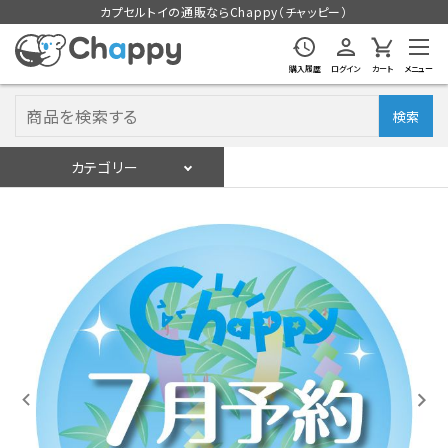
カプセルトイの通販ならChappy（チャッピー）
購入履歴
ログイン
カート
メニュー
検索
カテゴリー
入荷スケジュール
ログイン
会員登録
入荷スケジュールをチェック
カプセルトイマシン本体
カプセルトイ
販促用空カプセル