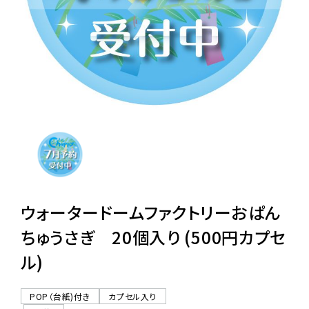
レンタル
景品・玩具・文具
販促用カプセルトイ
よくあるご質問
ご利用ガイド
ウォータードームファクトリーおぱん
ちゅうさぎ 20個入り (500円カプセ
ル)
06-6282-7659
POP（台紙)付き
カプセル入り