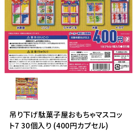
レンタル
景品・玩具・文具
販促用カプセルトイ
よくあるご質問
ご利用ガイド
吊り下げ駄菓子屋おもちゃマスコッ
06-6282-7659
ト7 30個入り (400円カプセル)