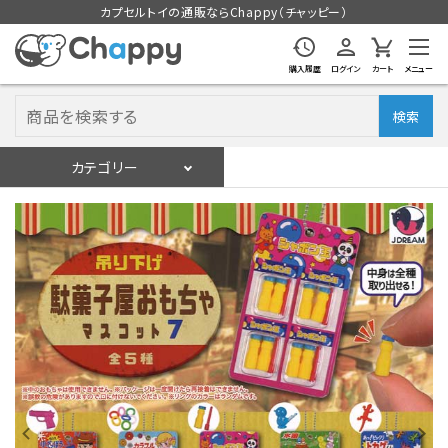
カプセルトイの通販ならChappy（チャッピー）
購入履歴
ログイン
カート
メニュー
検索
カテゴリー
入荷スケジュール
ログイン
会員登録
入荷スケジュールをチェック
カプセルトイマシン本体
カプセルトイ
販促用空カプセル