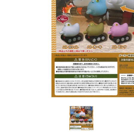
レンタル
景品・玩具・文具
販促用カプセルトイ
よくあるご質問
ご利用ガイド
06-6282-7659