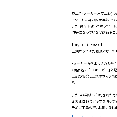
袋単位(メーカー出荷単位)で
アソート内容の変更等はできま
また、商品によってはアソート
均等になっていない商品もござ
【DP/POPについて】

正規ポップは先着順となってお
・メーカーからポップの入数が
・商品名に「※DPコピー」と記
上記の場合、正規のポップで
す。

また、A4用紙へ印刷されたも
お客様自身でポップを切って使
予めご了承の程、お願い致しま