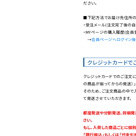
ださい。

■下記方法でお届け先住所の確
・受注メール(注文完了後の自
・MYページの購入履歴(会員
　→
会員ページへログイン
クレジットカードで
クレジットカードでのご注文
の商品が揃ってからの発送）」
そのため、ご注文商品の中で
て発送させていただきます。

都度発送や分割発送、同梱発
さい。

もし、入荷した商品ごとに個
「銀行振込」もしくは「代金引