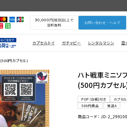
30,000円(税別)以上で
お問い合わせ・ヘルプ
送料無料
カプセルトイ
ガチャピー
レンタルマシン
空
(500円カプセル)
ハト戦車ミニソフ
(500円カプセル
POP（台紙)付き
カプセ
500円商品
発送A
商品コード： JD-2_29910