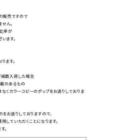
の販売ですので

せん。

比率が

います。

ります。

減数入荷した場合

載のあるもの

はなくカラーコピーのポップをお送りしておりま
のをお送りしておりますので、

用していただくことになります。

す。