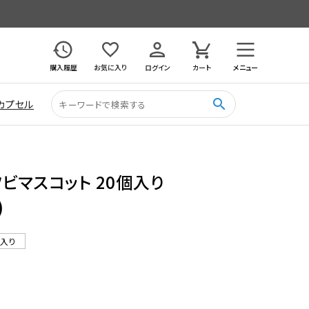
購入履歴
お気に入り
ログイン
カート
メニュー
search
カプセル
ビマスコット 20個入り
)
ル入り
0