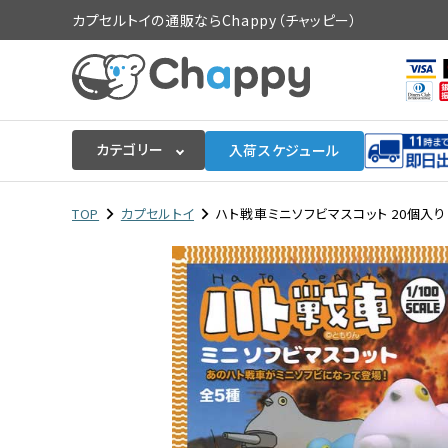
カプセルトイの通販ならChappy（チャッピー）
カテゴリー
入荷スケジュール
ログイン
会員登録
TOP
カプセルトイ
ハト戦車ミニソフビマスコット 20個入り 
入荷スケジュールをチェック
カプセルトイマシン本体
カプセルトイ
販促用空カプセル