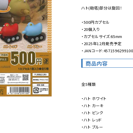
ハト(砲塔)部分は旋回！

・500円カプセル

・20個入り

・カプセルサイズ:65mm

・2025年12月発売予定

・JANコード:457159629910
商品内容
全5種類

・ハト ホワイト

・ハト カーキ

・ハト ピンク

・ハト レッド

・ハト ブルー
