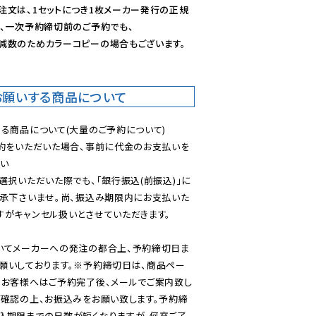
注文は、1セットにつき1枚メーカー発行の正規
、一次予約締切前のご予約でも、

減数のためカラーコピーの場合もございます。
お願いする商品について
る商品について(大量のご予約について)

予約をいただいた場合、事前に代金のお支払いを
い

選択いただいた際でも、「銀行振込(前振込)」に
了承下さいませ。尚、振込み期限内にお支払いた
がキャンセル扱いとさせていただきます。

いてメーカーへの発注の都合上、予約締切日ま
願いしております。※予約締切日は、商品ペー
のお客様へはご予約完了後、メールでご案内致し
ご確認の上、お振込みをお願い致します。予約締
込期限までの日数が短くなりますが、何卒ご了