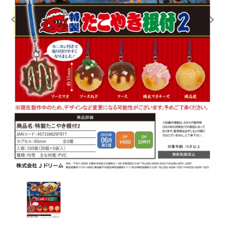
レンタル
景品・玩具・文具
販促用カプセルトイ
よくあるご質問
ご利用ガイド
06-6282-7659