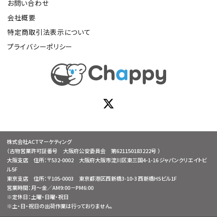
お問い合わせ
会社概要
特定商取引法表示について
プライバシーポリシー
株式会社ACTマーケティング
（古物営業許可証番号 大阪府公安委員会 第621150183222号 ）
大阪支店 住所：〒532-0002 大阪府大阪市淀川区東三国4-1-16 ジャパンクリエイトビ
ル5F
東京支店 住所：〒105-0003 東京都港区西新橋3-10-3 西新橋HSビル1F
営業時間：月～金／AM9:00－PM6:00
※定休日：土曜・日曜・祝日
※土・日・祝日の出荷作業は行っておりません。