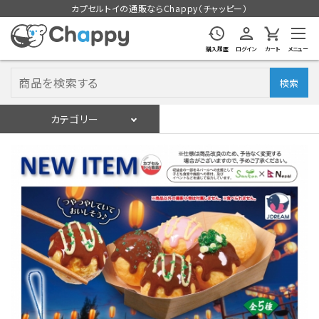
カプセルトイの通販ならChappy（チャッピー）
購入履歴
ログイン
カート
メニュー
検索
カテゴリー
入荷スケジュール
ログイン
会員登録
入荷スケジュールをチェック
カプセルトイマシン本体
カプセルトイ
販促用空カプセル