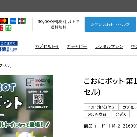
30,000円(税別)以上で
お問い合わせ・ヘルプ
送料無料
カプセルトイ
ガチャピー
レンタルマシン
空
プセル)
こおにボット 第1
セル)
POP（台紙)付き
カプセ
500円商品
発送A
商品コード： HM-2_21690