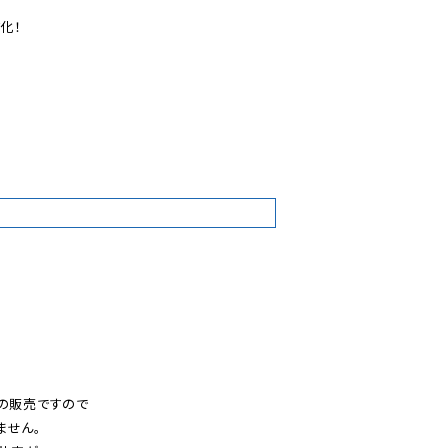
化！

3
の販売ですので

せん。
