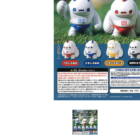
レンタル
景品・玩具・文具
販促用カプセルトイ
よくあるご質問
ご利用ガイド
06-6282-7659