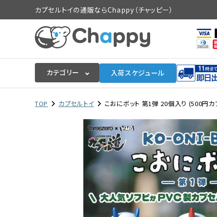
カプセルトイの通販ならChappy（チャッピー）
カテゴリー
入荷スケジュール
ログイン
会員登録
TOP
カプセルトイ
こおにボット 第1弾 20個入り (500円カ
入荷スケジュールをチェック
カプセルトイマシン本体
カプセルトイ
販促用空カプセル