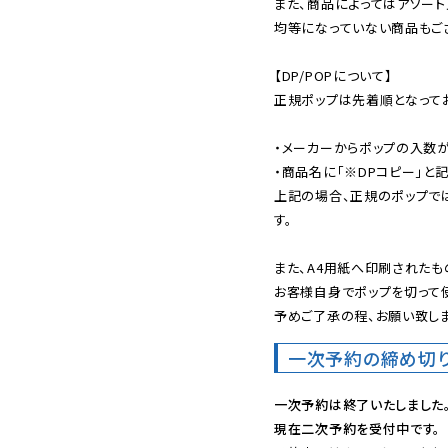
また、商品によってはアソート
均等になっていない商品もござ
【DP/POPについて】

正規ポップは先着順となってお
・メーカーからポップの入数が
・商品名に「※DPコピー」と記
上記の場合、正規のポップで
す。

また、A4用紙へ印刷されたも
お客様自身でポップを切って使
予めご了承の程、お願い致しま
一次予約の締め切
一次予約は終了いたしました
現在二次予約を受付中です。