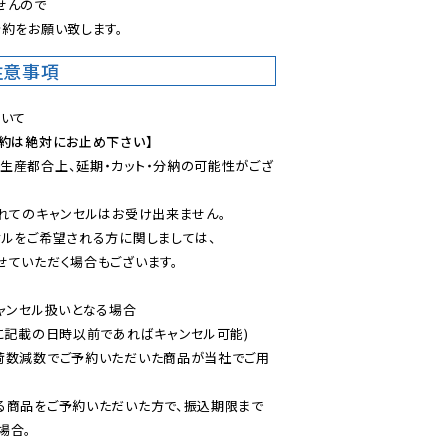
んので

約をお願い致します。
注意事項
予約は絶対にお止め下さい】
生産都合上、延期・カット・分納の可能性がござ
れてのキャンセルはお受け出来ません。

ルをご希望される方に関しましては、

ていただく場合もございます。

ャンセル扱いとなる場合

に記載の日時以前であればキャンセル可能)

荷数減数でご予約いただいた商品が当社でご用
る商品をご予約いただいた方で、振込期限まで
合。
