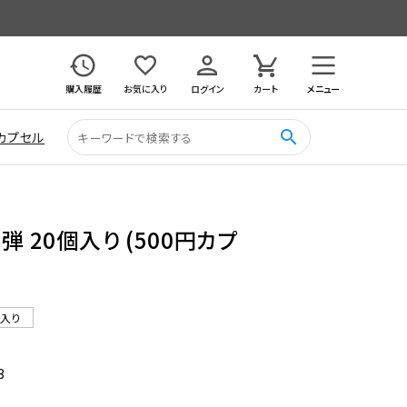
購入履歴
お気に入り
ログイン
カート
メニュー
search
カプセル
弾 20個入り (500円カプ
ル入り
3