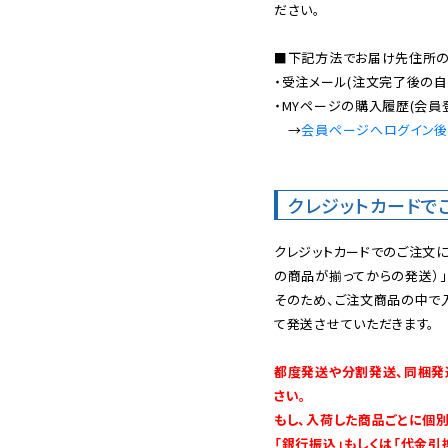
ださい。

■下記方法でお届け先住所の確
・受注メール(注文完了後の自
・MYページの購入履歴(会員
　→
会員ページへログイン
クレジットカードで
クレジットカードでのご注文
の商品が揃ってからの発送）」
そのため、ご注文商品の中で
て発送させていただきます。

都度発送や分割発送、同梱発
さい。

もし、入荷した商品ごとに個
「銀行振込」もしくは「代金引