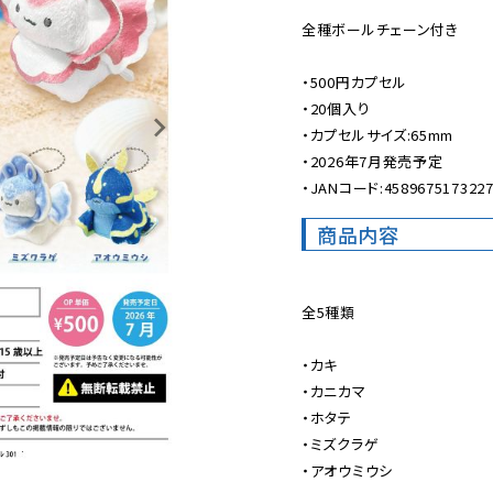
全種ボールチェーン付き

・500円カプセル

・20個入り

・カプセルサイズ:65mm

・2026年7月発売予定

・JANコード:458967517322
商品内容
全5種類

・カキ

・カニカマ

・ホタテ

・ミズクラゲ

・アオウミウシ
