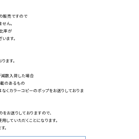
の販売ですので

せん。

比率が

います。

ります。

減数入荷した場合

載のあるもの

はなくカラーコピーのポップをお送りしておりま
のをお送りしておりますので、

用していただくことになります。

す。