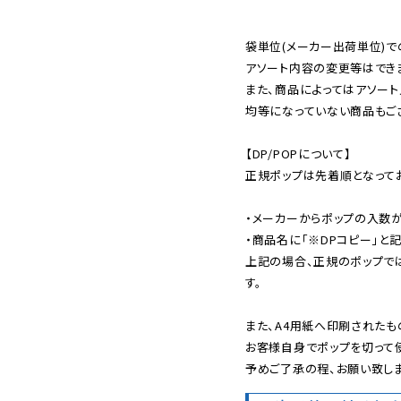
袋単位(メーカー出荷単位)で
アソート内容の変更等はできま
また、商品によってはアソート
均等になっていない商品もござ
【DP/POPについて】

正規ポップは先着順となってお
・メーカーからポップの入数が
・商品名に「※DPコピー」と記
上記の場合、正規のポップで
す。

また、A4用紙へ印刷されたも
お客様自身でポップを切って使
予めご了承の程、お願い致しま