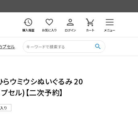
購入履歴
お気に入り
ログイン
カート
メニュー
search
カプセル
ひらウミウシぬいぐるみ 20
カプセル)【二次予約】
ル入り
7