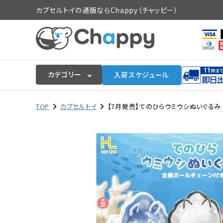
カプセルトイの通販ならChappy（チャッピー）
カテゴリー
入荷スケジュール
ログイン
会員登録
TOP
カプセルトイ
【7月発売】てのひらウミウシぬいぐるみ 2
入荷スケジュールをチェック
カプセルトイマシン本体
カプセルトイ
販促用空カプセル