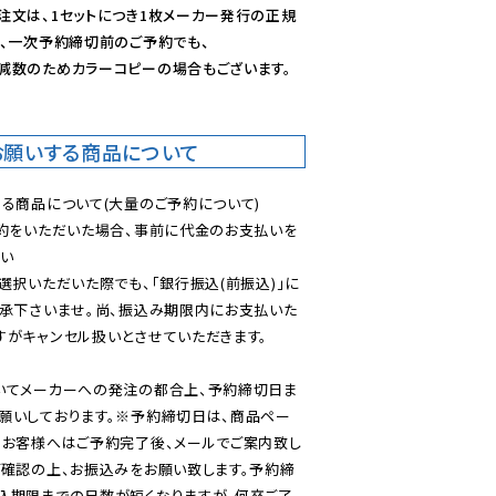
注文は、1セットにつき1枚メーカー発行の正規
、一次予約締切前のご予約でも、

減数のためカラーコピーの場合もございます。
お願いする商品について
る商品について(大量のご予約について)

予約をいただいた場合、事前に代金のお支払いを
い

選択いただいた際でも、「銀行振込(前振込)」に
了承下さいませ。尚、振込み期限内にお支払いた
がキャンセル扱いとさせていただきます。

いてメーカーへの発注の都合上、予約締切日ま
願いしております。※予約締切日は、商品ペー
のお客様へはご予約完了後、メールでご案内致し
ご確認の上、お振込みをお願い致します。予約締
込期限までの日数が短くなりますが、何卒ご了