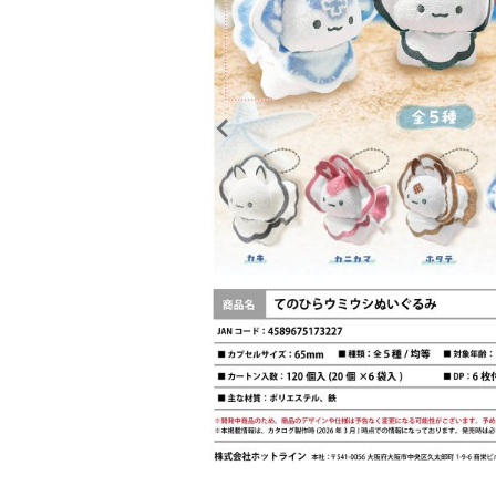
レンタル
景品・玩具・文具
販促用カプセルトイ
よくあるご質問
ご利用ガイド
06-6282-7659