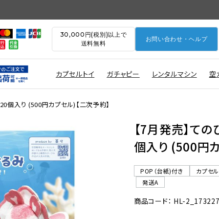
30,000円(税別)以上で
お問い合わせ・ヘルプ
送料無料
カプセルトイ
ガチャピー
レンタルマシン
空
0個入り (500円カプセル)【二次予約】
【7月発売】ての
個入り (500円
POP（台紙)付き
カプセ
発送A
商品コード： HL-2_17322