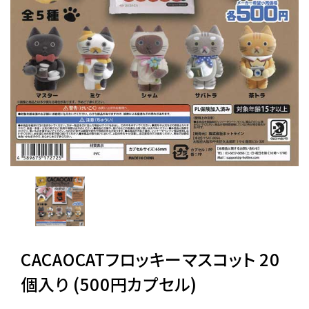
レンタル
景品・玩具・文具
販促用カプセルトイ
よくあるご質問
ご利用ガイド
CACAOCATフロッキーマスコット 20
06-6282-7659
個入り (500円カプセル)