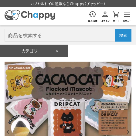
カプセルトイの通販ならChappy（チャッピー）
購入履歴
ログイン
カート
メニュー
検索
カテゴリー
入荷スケジュール
ログイン
会員登録
入荷スケジュールをチェック
カプセルトイマシン本体
カプセルトイ
販促用空カプセル