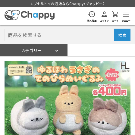
カプセルトイの通販ならChappy（チャッピー）
購入履歴
ログイン
カート
メニュー
検索
カテゴリー
入荷スケジュール
ログイン
会員登録
入荷スケジュールをチェック
カプセルトイマシン本体
カプセルトイ
販促用空カプセル