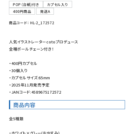
POP（台紙)付き
カプセル入り
400円商品
発送A
商品コード： HL-2_172572
人気イラストレーターcotoプロデュース

全種ボールチェーン付き！

・400円カプセル

・30個入り

・カプセルサイズ:65mm

・2025年11月発売予定

・JANコード:4589675172572
商品内容
全5種類

・ホワイト×グレー(おやすみ)
