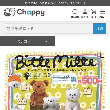
カプセルトイの通販ならChappy（チャッピー）
購入履歴
ログイン
カート
メニュー
検索
カテゴリー
入荷スケジュール
ログイン
会員登録
入荷スケジュールをチェック
カプセルトイマシン本体
カプセルトイ
販促用空カプセル