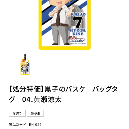
レンタル
景品・玩具・文具
販促用カプセルトイ
よくあるご質問
ご利用ガイド
【処分特価】黒子のバスケ バッグタ
グ 04.黄瀬涼太
06-6282-7659
在庫0
発送B
商品コード： EN-056