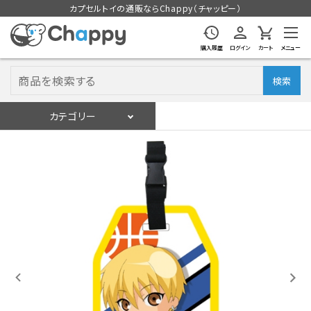
カプセルトイの通販ならChappy（チャッピー）
購入履歴
ログイン
カート
メニュー
検索
カテゴリー
入荷スケジュール
ログイン
会員登録
入荷スケジュールをチェック
カプセルトイマシン本体
カプセルトイ
販促用空カプセル