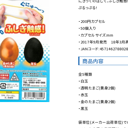
にぎってのばして、ふしぎ触感!
ぷるっぷる!

・200円カプセル

・50個入り

・カプセルサイズ:mm

・2017年9月発売　18年3月再
・JANコード:457146278802
商品内容
全5種類

・白玉

・透明たまご(黄身2個)

・赤玉

・金のたまご(黄身2個)

・黒玉

袋単位(メーカー出荷単位)で