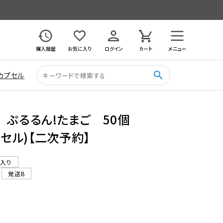
購入履歴
お気に入り
ログイン
カート
メニュー
search
カプセル
 ぷるるん!たまご 50個
プセル)【二次予約】
ル入り
発送B