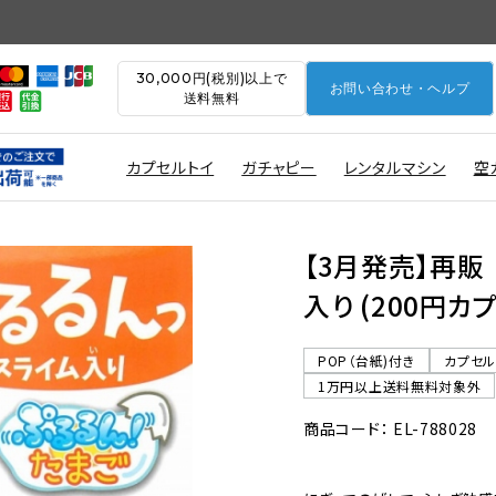
30,000円(税別)以上で
お問い合わせ・ヘルプ
送料無料
カプセルトイ
ガチャピー
レンタルマシン
空
【3月発売】再販
入り (200円カ
POP（台紙)付き
カプセ
1万円以上送料無料対象外
商品コード： EL-788028