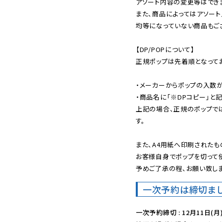
アソート内容の変更等はできま
また、商品によってはアソート
均等になっていない商品もござ
【DP/POPについて】

正規ポップは先着順となってお
・メーカーからポップの入数が
・商品名に「※DPコピー」と記
上記の場合、正規のポップで
す。

また、A4用紙へ印刷されたも
お客様自身でポップを切って使
予めご了承の程、お願い致しま
一次予約は締切ま
一次予約締切 : 12月11日(月