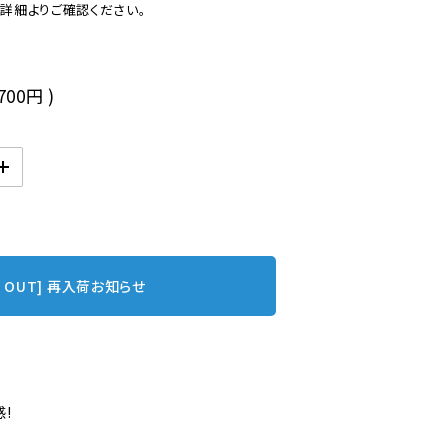
後
,700円
)
D OUT] 再入荷お知らせ
!