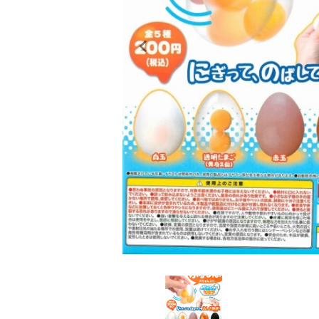
レンタル
景品・玩具・文具
販促用カプセルトイ
よくあるご質問
ご利用ガイド
06-6282-7659