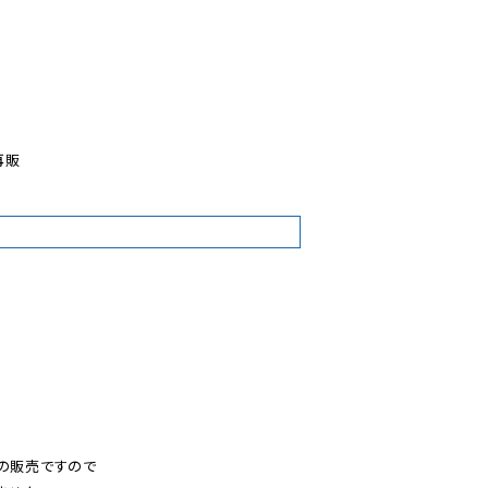


販

8
の販売ですので
