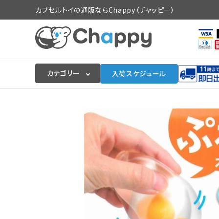
カプセルトイの通販ならChappy（チャッピー）
カテゴリー
入荷スケジュール
ログイン
会員登録
入荷スケジュールをチェック
カプセルトイマシン本体
カプセルトイ
販促用空カプセル