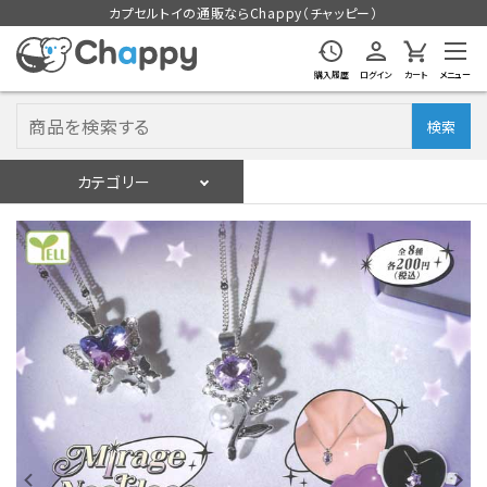
カプセルトイの通販ならChappy（チャッピー）
購入履歴
ログイン
カート
メニュー
検索
カテゴリー
入荷スケジュール
ログイン
会員登録
入荷スケジュールをチェック
カプセルトイマシン本体
カプセルトイ
販促用空カプセル