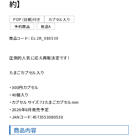
約】
POP（台紙)付き
カプセル入り
予約商品
発送A
商品コード： EL-2R_080530
圧倒的人気に応え再販決定です！

たまごカプセル入り

・300円カプセル

・40個入り

・カプセルサイズ:73たまごカプセルmm

・2026年8月発売予定

・JANコード:4573553080530
商品内容