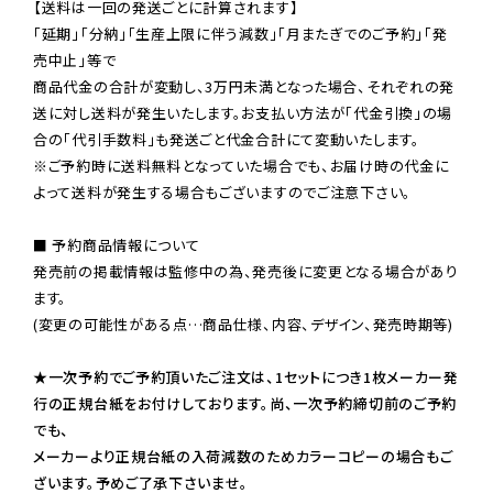
【送料は一回の発送ごとに計算されます】

「延期」「分納」「生産上限に伴う減数」「月またぎでのご予約」「発
売中止」等で

商品代金の合計が変動し、3万円未満となった場合、それぞれの発
送に対し送料が発生いたします。お支払い方法が「代金引換」の場
※ご予約時に送料無料となっていた場合でも、お届け時の代金に
よって送料が発生する場合もございますのでご注意下さい。
■ 予約商品情報について

発売前の掲載情報は監修中の為、発売後に変更となる場合があり
ます。

(変更の可能性がある点…商品仕様、内容、デザイン、発売時期等)

★一次予約でご予約頂いたご注文は、1セットにつき1枚メーカー発
行の正規台紙をお付けしております。尚、一次予約締切前のご予約
でも、

メーカーより正規台紙の入荷減数のためカラーコピーの場合もご
ざいます。予めご了承下さいませ。