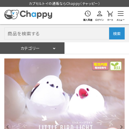
カプセルトイの通販ならChappy（チャッピー）
購入履歴
ログイン
カート
メニュー
検索
カテゴリー
入荷スケジュール
ログイン
会員登録
入荷スケジュールをチェック
カプセルトイマシン本体
カプセルトイ
販促用空カプセル