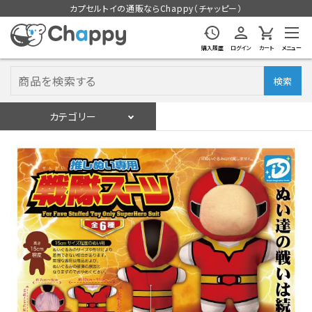
カプセルトイの通販ならChappy（チャッピー）
購入履歴
ログイン
カート
メニュー
検索
カテゴリー
入荷スケジュール
ログイン
会員登録
入荷スケジュールをチェック
カプセルトイマシン本体
カプセルトイ
販促用空カプセル