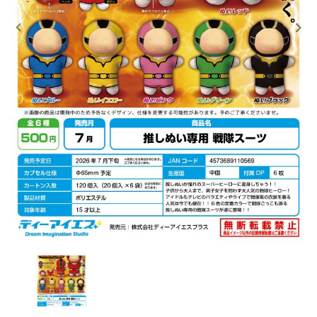
レンタル
景品・玩具・文具
販促用カプセルトイ
よくあるご質問
ご利用ガイド
06-6282-7659