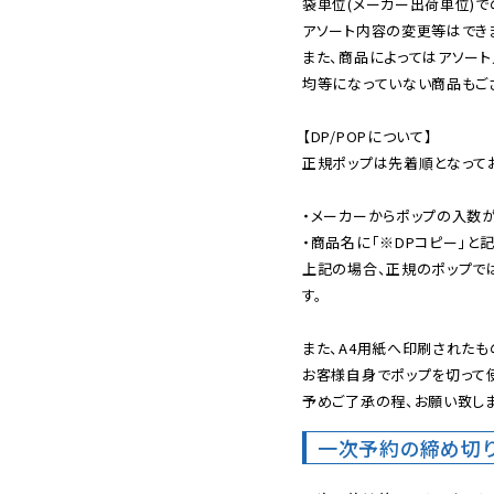
袋単位(メーカー出荷単位)で
アソート内容の変更等はできま
また、商品によってはアソート
均等になっていない商品もござ
【DP/POPについて】

正規ポップは先着順となってお
・メーカーからポップの入数が
・商品名に「※DPコピー」と記
上記の場合、正規のポップで
す。

また、A4用紙へ印刷されたも
お客様自身でポップを切って使
予めご了承の程、お願い致しま
一次予約の締め切