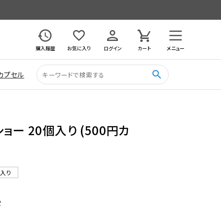
購入履歴
お気に入り
ログイン
カート
メニュー
search
カプセル
ー 20個入り (500円カ
ル入り
2