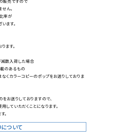
の販売ですので

せん。

比率が

います。

ります。

減数入荷した場合

載のあるもの

はなくカラーコピーのポップをお送りしておりま
のをお送りしておりますので、

用していただくことになります。

す。
りについて