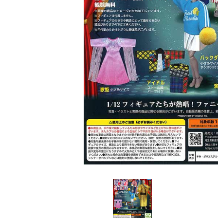
レンタル
景品・玩具・文具
販促用カプセルトイ
よくあるご質問
ご利用ガイド
06-6282-7659