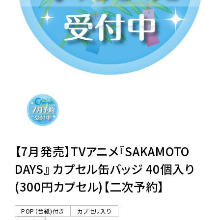
レンタル
景品・玩具・文具
販促用カプセルトイ
よくあるご質問
ご利用ガイド
【7月発売】TVアニメ『SAKAMOTO
DAYS』 カプセル缶バッジ 40個入り
(300円カプセル)【二次予約】
06-6282-7659
POP（台紙)付き
カプセル入り