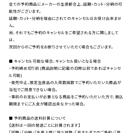
全ての予約商品にメーカーの生産都合上、延期・カット・分納の可
能性がございます。

延期・カット・分納を理由にされてのキャンセルはお受け出来ませ
ん。

尚、それでもご予約のキャンセルをご希望される方に関しまして
は、

次回からのご予約をお断りさせていただく場合もございます。

■ キャンセル可能な場合、キャンセル扱いとなる場合

・予約締め切り前 (商品説明に記載の日時以前であればキャンセ
ル可能)

・発売中止、限定生産品の入荷数減数でご予約いただいた商品が
当社でご用意できない場合。

・事前のお支払いが必要となる商品をご予約いただいた方で、振込
期限までにご入金が確認出来なかった場合。

■ 予約商品の送料計算について

【送料は一回の発送ごとに計算されます】

「延期」「分納」「生産上限に伴う減数」「月またぎでのご予約」「発