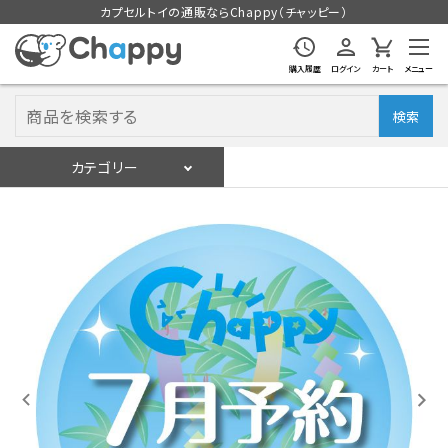
カプセルトイの通販ならChappy（チャッピー）
購入履歴
ログイン
カート
メニュー
検索
カテゴリー
入荷スケジュール
ログイン
会員登録
入荷スケジュールをチェック
カプセルトイマシン本体
カプセルトイ
販促用空カプセル