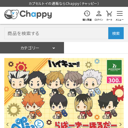
カプセルトイの通販ならChappy（チャッピー）
購入履歴
ログイン
カート
メニュー
検索
カテゴリー
入荷スケジュール
ログイン
会員登録
入荷スケジュールをチェック
カプセルトイマシン本体
カプセルトイ
販促用空カプセル