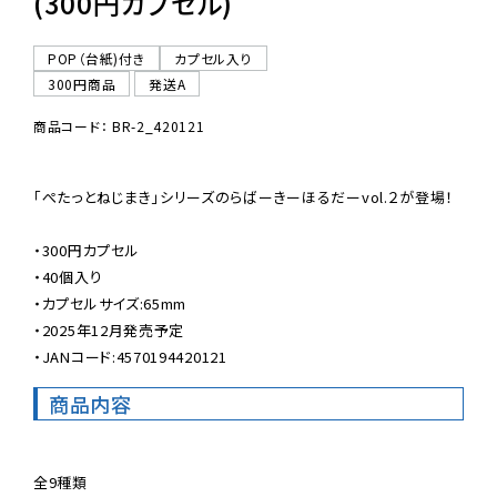
(300円カプセル)
POP（台紙)付き
カプセル入り
300円商品
発送A
商品コード： BR-2_420121
「ぺたっとねじまき」シリーズのらばーきーほるだーvol.２が登場！

・300円カプセル

・40個入り

・カプセルサイズ:65mm

・2025年12月発売予定

・JANコード:4570194420121
商品内容
全9種類
