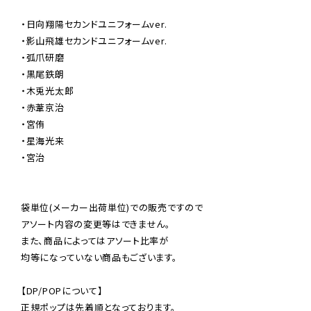
・日向翔陽セカンドユニフォームver.

・影山飛雄セカンドユニフォームver.

・弧爪研磨

・黒尾鉄朗

・木兎光太郎

・赤葦京治

・宮侑

・星海光来

・宮治

袋単位(メーカー出荷単位)での販売ですので

アソート内容の変更等はできません。

また、商品によってはアソート比率が

均等になっていない商品もございます。

【DP/POPについて】

正規ポップは先着順となっております。
