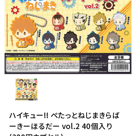
レンタル
景品・玩具・文具
販促用カプセルトイ
よくあるご質問
ご利用ガイド
ハイキュー!! ぺたっとねじまきらば
06-6282-7659
ーきーほるだー vol.2 40個入り