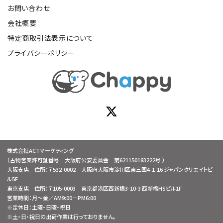
お問い合わせ
会社概要
特定商取引法表示について
プライバシーポリシー
株式会社ACTマーケティング
（古物営業許可証番号 大阪府公安委員会 第621150183222号 ）
大阪支店 住所：〒532-0002 大阪府大阪市淀川区東三国4-1-16 ジャパンクリエイトビ
ル5F
東京支店 住所：〒105-0003 東京都港区西新橋3-10-3 西新橋HSビル1F
営業時間：月～金／AM9:00－PM6:00
※定休日：土曜・日曜・祝日
※土・日・祝日の出荷作業は行っておりません。