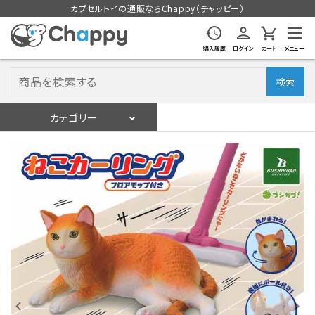
カプセルトイの通販ならChappy（チャッピー）
購入履歴
ログイン
カート
メニュー
検索
カテゴリー
入荷スケジュール
ログイン
会員登録
入荷スケジュールをチェック
カプセルトイマシン本体
カプセルトイ
販促用空カプセル