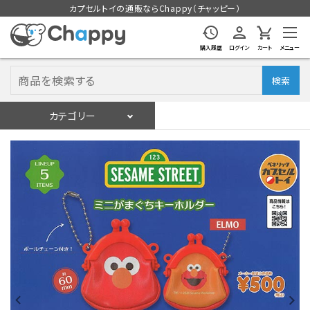
カプセルトイの通販ならChappy（チャッピー）
購入履歴
ログイン
カート
メニュー
検索
カテゴリー
入荷スケジュール
ログイン
会員登録
入荷スケジュールをチェック
カプセルトイマシン本体
カプセルトイ
販促用空カプセル