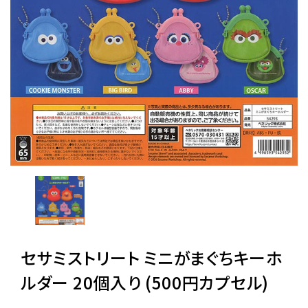
レンタル
景品・玩具・文具
販促用カプセルトイ
よくあるご質問
ご利用ガイド
セサミストリート ミニがまぐちキーホ
06-6282-7659
ルダー 20個入り (500円カプセル)