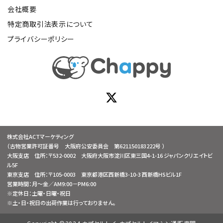
会社概要
特定商取引法表示について
プライバシーポリシー
株式会社ACTマーケティング
（古物営業許可証番号 大阪府公安委員会 第621150183222号 ）
大阪支店 住所：〒532-0002 大阪府大阪市淀川区東三国4-1-16 ジャパンクリエイトビ
ル5F
東京支店 住所：〒105-0003 東京都港区西新橋3-10-3 西新橋HSビル1F
営業時間：月～金／AM9:00－PM6:00
※定休日：土曜・日曜・祝日
※土・日・祝日の出荷作業は行っておりません。