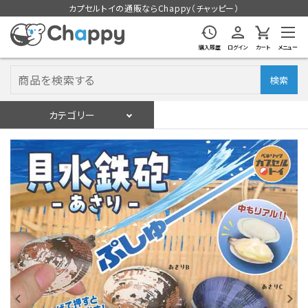
カプセルトイの通販ならChappy（チャッピー）
購入履歴
ログイン
カート
メニュー
検索
カテゴリー
入荷スケジュール
ログイン
会員登録
入荷スケジュールをチェック
カプセルトイマシン本体
カプセルトイ
販促用空カプセル