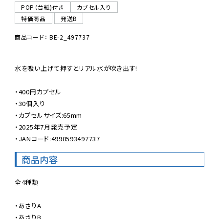
POP（台紙)付き
カプセル入り
特価商品
発送B
商品コード： BE-2_497737
水を吸い上げて押すとリアル水が吹き出す!

・400円カプセル

・30個入り

・カプセルサイズ:65mm

・2025年7月発売予定

・JANコード:4990593497737
商品内容
全4種類

・あさりA

・あさりB
