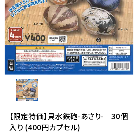
レンタル
景品・玩具・文具
販促用カプセルトイ
よくあるご質問
ご利用ガイド
【限定特価】貝水鉄砲-あさり- 30個
06-6282-7659
入り (400円カプセル)