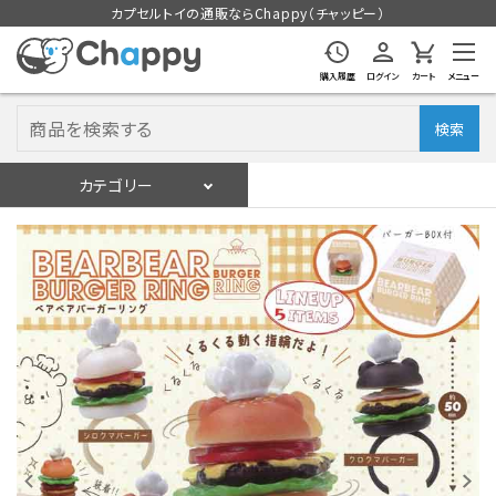
カプセルトイの通販ならChappy（チャッピー）
購入履歴
ログイン
カート
メニュー
検索
カテゴリー
入荷スケジュール
ログイン
会員登録
入荷スケジュールをチェック
カプセルトイマシン本体
カプセルトイ
販促用空カプセル