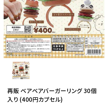
レンタル
景品・玩具・文具
販促用カプセルトイ
よくあるご質問
ご利用ガイド
再販 ベアベアバーガーリング 30個
06-6282-7659
入り (400円カプセル)