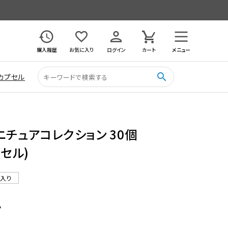
購入履歴
お気に入り
ログイン
カート
メニュー
search
カプセル
ニチュアコレクション 30個
プセル)
ル入り
7