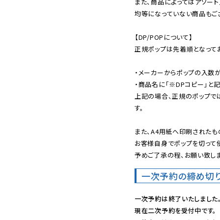
また、商品によってはアソート
均等になっていない商品もござ
【DP/POPについて】

正規ポップは先着順となってお
・メーカーからポップの入数が
・商品名に「※DPコピー」と記
上記の場合、正規のポップで
す。

また、A4用紙へ印刷されたも
お客様自身でポップを切って使
予めご了承の程、お願い致しま
一次予約の締め切
一次予約は終了いたしました
現在二次予約を受付中です。