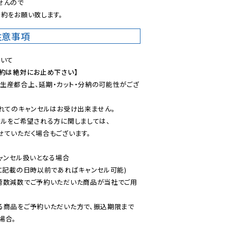
んので

約をお願い致します。
注意事項
予約は絶対にお止め下さい】
生産都合上、延期・カット・分納の可能性がござ
れてのキャンセルはお受け出来ません。

ルをご希望される方に関しましては、

ていただく場合もございます。

ャンセル扱いとなる場合

に記載の日時以前であればキャンセル可能)

荷数減数でご予約いただいた商品が当社でご用
る商品をご予約いただいた方で、振込期限まで
合。
