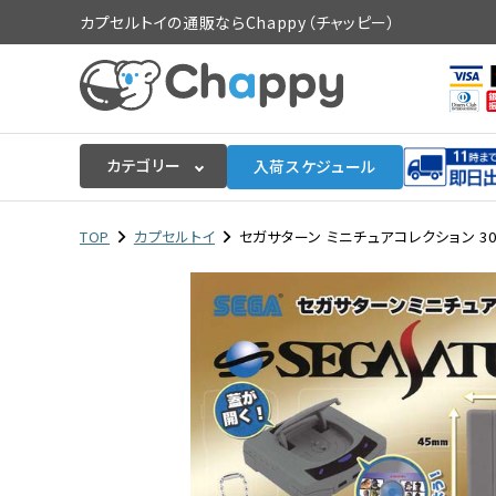
カプセルトイの通販ならChappy（チャッピー）
カテゴリー
入荷スケジュール
ログイン
会員登録
TOP
カプセルトイ
セガサターン ミニチュアコレクション 30
入荷スケジュールをチェック
カプセルトイマシン本体
カプセルトイ
販促用空カプセル