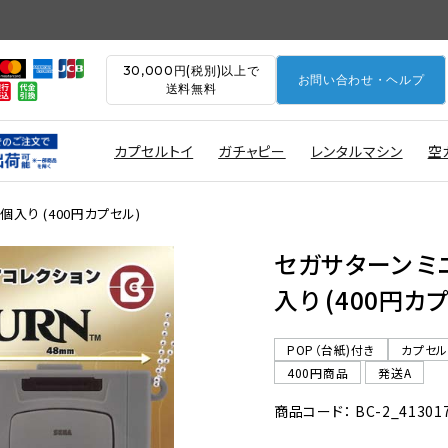
30,000円(税別)以上で
お問い合わせ・ヘルプ
送料無料
カプセルトイ
ガチャピー
レンタルマシン
空
個入り (400円カプセル)
セガサターン ミ
入り (400円カ
POP（台紙)付き
カプセ
400円商品
発送A
商品コード： BC-2_41301