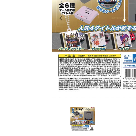
レンタル
景品・玩具・文具
販促用カプセルトイ
よくあるご質問
ご利用ガイド
06-6282-7659