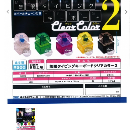
レンタル
景品・玩具・文具
販促用カプセルトイ
よくあるご質問
ご利用ガイド
06-6282-7659