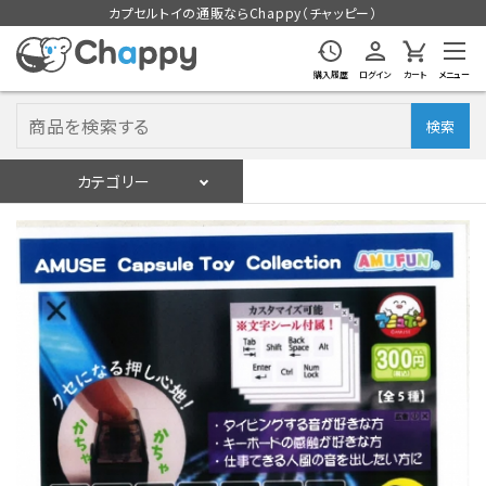
カプセルトイの通販ならChappy（チャッピー）
購入履歴
ログイン
カート
メニュー
検索
カテゴリー
入荷スケジュール
ログイン
会員登録
入荷スケジュールをチェック
カプセルトイマシン本体
カプセルトイ
販促用空カプセル