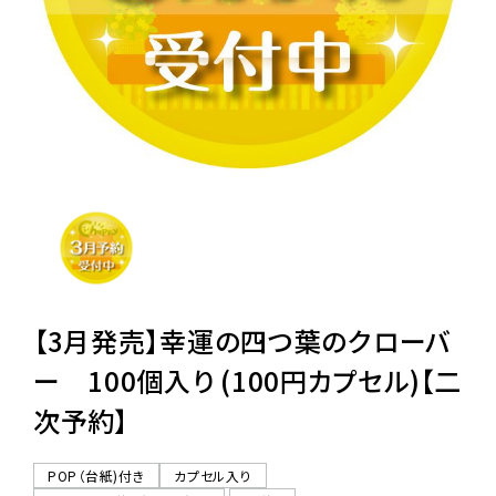
レンタル
景品・玩具・文具
販促用カプセルトイ
よくあるご質問
ご利用ガイド
【3月発売】幸運の四つ葉のクローバ
ー 100個入り (100円カプセル)【二
次予約】
06-6282-7659
POP（台紙)付き
カプセル入り