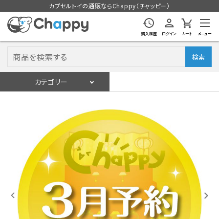
カプセルトイの通販ならChappy（チャッピー）
購入履歴
ログイン
カート
メニュー
検索
カテゴリー
入荷スケジュール
ログイン
会員登録
入荷スケジュールをチェック
カプセルトイマシン本体
カプセルトイ
販促用空カプセル