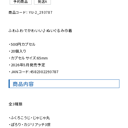
予約商品
発送A
商品コード： YU-2_293787
ふわふわでかわいい♪ぬいぐるみ巾着

・500円カプセル

・20個入り

・カプセルサイズ:65mm

・2026年5月発売予定

・JANコード:4582302293787
商品内容
全3種類

・ふくろこうじ・じゃじゃ丸

・ぽろり・カジリアッチ3世
