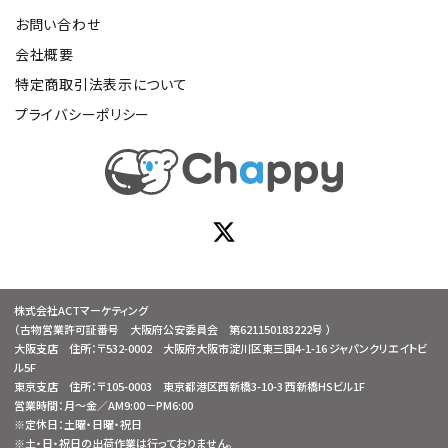
お問い合わせ
会社概要
特定商取引法表示について
プライバシーポリシー
株式会社ACTマーケティング
（古物営業許可証番号 大阪府公安委員会 第621150183222号 ）
大阪支店 住所：〒532-0002 大阪府大阪市淀川区東三国4-1-16 ジャパンクリエイトビ
ル5F
東京支店 住所：〒105-0003 東京都港区西新橋3-10-3 西新橋HSビル1F
営業時間：月～金／AM9:00－PM6:00
※定休日：土曜・日曜・祝日
※土・日・祝日の出荷作業は行っておりません。