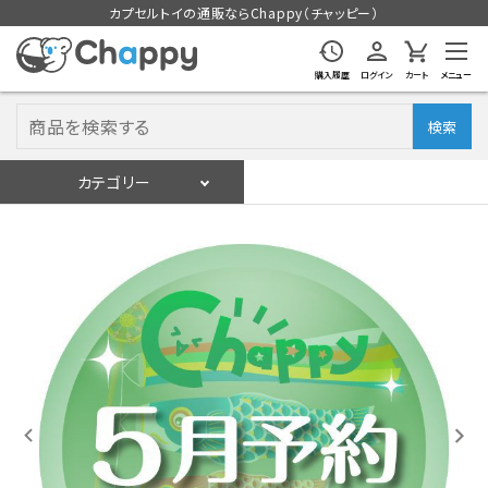
カプセルトイの通販ならChappy（チャッピー）
購入履歴
ログイン
カート
メニュー
検索
カテゴリー
入荷スケジュール
ログイン
会員登録
入荷スケジュールをチェック
カプセルトイマシン本体
カプセルトイ
販促用空カプセル