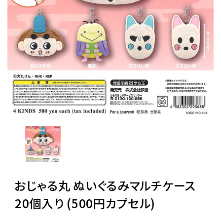
レンタル
景品・玩具・文具
販促用カプセルトイ
よくあるご質問
ご利用ガイド
おじゃる丸 ぬいぐるみマルチケース
06-6282-7659
20個入り (500円カプセル)