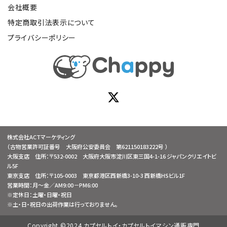
会社概要
特定商取引法表示について
プライバシーポリシー
株式会社ACTマーケティング
（古物営業許可証番号 大阪府公安委員会 第621150183222号 ）
大阪支店 住所：〒532-0002 大阪府大阪市淀川区東三国4-1-16 ジャパンクリエイトビ
ル5F
東京支店 住所：〒105-0003 東京都港区西新橋3-10-3 西新橋HSビル1F
営業時間：月～金／AM9:00－PM6:00
※定休日：土曜・日曜・祝日
※土・日・祝日の出荷作業は行っておりません。
Copyright ©2024 カプセルトイ・カプセルトイマシン通販専門