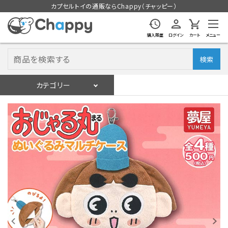
カプセルトイの通販ならChappy（チャッピー）
購入履歴
ログイン
カート
メニュー
検索
カテゴリー
入荷スケジュール
ログイン
会員登録
入荷スケジュールをチェック
カプセルトイマシン本体
カプセルトイ
販促用空カプセル