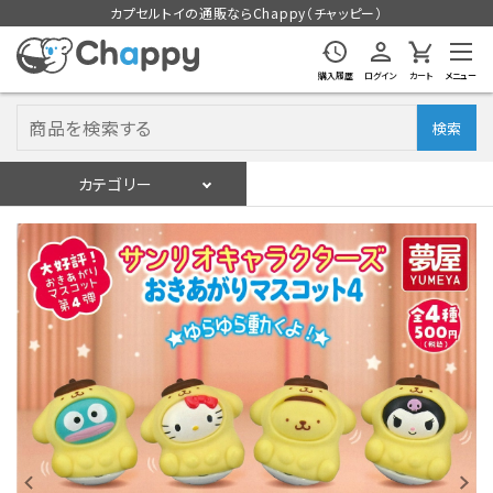
カプセルトイの通販ならChappy（チャッピー）
購入履歴
ログイン
カート
メニュー
検索
カテゴリー
入荷スケジュール
ログイン
会員登録
入荷スケジュールをチェック
カプセルトイマシン本体
カプセルトイ
販促用空カプセル