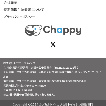
会社概要
特定商取引法表示について
プライバシーポリシー
株式会社ACTマーケティング
（古物営業許可証番号 大阪府公安委員会 第621150183222号 ）
大阪支店 住所：〒532-0002 大阪府大阪市淀川区東三国4-1-16 ジャパンクリエイトビ
ル5F
東京支店 住所：〒105-0003 東京都港区西新橋3-10-3 西新橋HSビル1F
営業時間：月～金／AM9:00－PM6:00
※定休日：土曜・日曜・祝日
※土・日・祝日の出荷作業は行っておりません。
Copyright ©2024 カプセルトイ・カプセルトイマシン通販専門