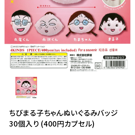
レンタル
景品・玩具・文具
販促用カプセルトイ
よくあるご質問
ご利用ガイド
ちびまる子ちゃんぬいぐるみバッジ
06-6282-7659
30個入り (400円カプセル)