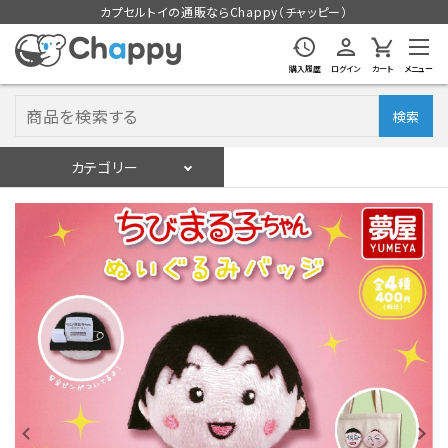
カプセルトイの通販ならChappy（チャッピー）
購入履歴
ログイン
カート
メニュー
検索
カテゴリー
入荷スケジュール
ログイン
会員登録
入荷スケジュールをチェック
カプセルトイマシン本体
カプセルトイ
販促用空カプセル