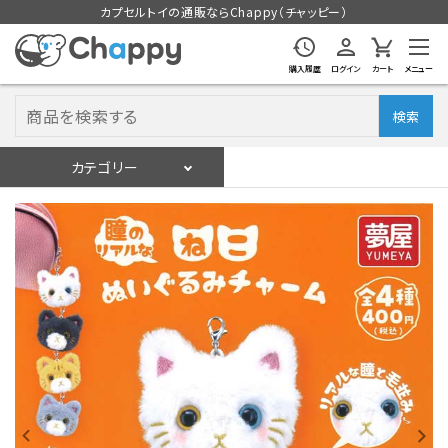
カプセルトイの通販ならChappy（チャッピー）
購入履歴
ログイン
カート
メニュー
検索
カテゴリー
入荷スケジュール
ログイン
会員登録
入荷スケジュールをチェック
カプセルトイマシン本体
カプセルトイ
販促用空カプセル