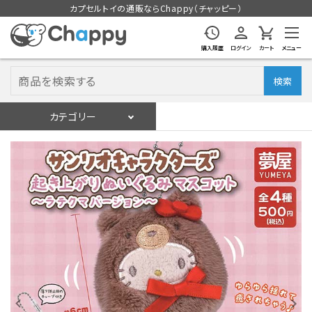
カプセルトイの通販ならChappy（チャッピー）
購入履歴
ログイン
カート
メニュー
検索
カテゴリー
入荷スケジュール
ログイン
会員登録
入荷スケジュールをチェック
カプセルトイマシン本体
カプセルトイ
販促用空カプセル