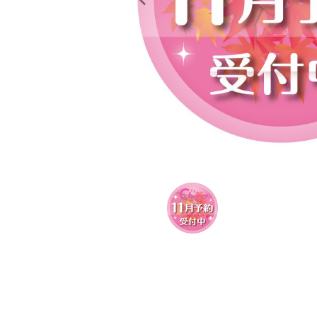
レンタル
景品・玩具・文具
販促用カプセルトイ
よくあるご質問
ご利用ガイド
06-6282-7659