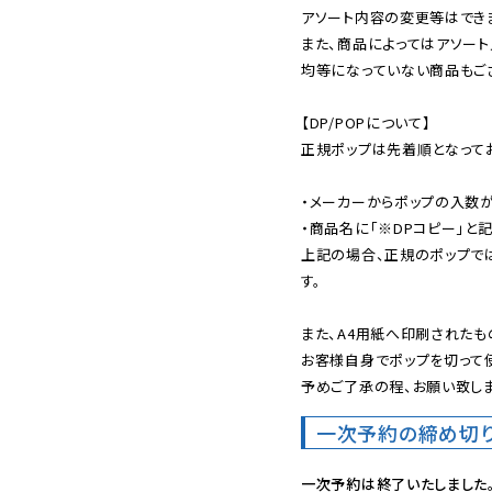
アソート内容の変更等はできま
また、商品によってはアソート
均等になっていない商品もござ
【DP/POPについて】

正規ポップは先着順となってお
・メーカーからポップの入数が
・商品名に「※DPコピー」と記
上記の場合、正規のポップで
す。

また、A4用紙へ印刷されたも
お客様自身でポップを切って使
予めご了承の程、お願い致しま
一次予約の締め切
一次予約は終了いたしました