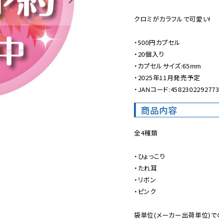
クロミがカラフルで可愛い!

・500円カプセル

・20個入り

・カプセルサイズ:65mm

・2025年11月発売予定

・JANコード:458230229277
商品内容
全4種類

・ひょっこり

・たれ耳

・リボン

・ピンク

袋単位(メーカー出荷単位)で