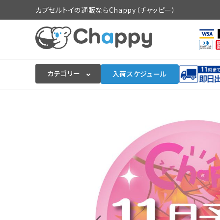
カプセルトイの通販ならChappy（チャッピー）
カテゴリー
入荷スケジュール
ログイン
会員登録
入荷スケジュールをチェック
カプセルトイマシン本体
カプセルトイ
販促用空カプセル