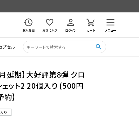
購入履歴
お気に入り
ログイン
カート
メニュー
search
カプセル
12月延期】大好評第8弾 クロ
ット2 20個入り (500円
予約】
ル入り
3