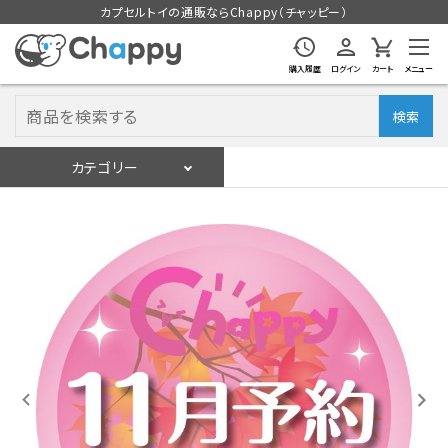
カプセルトイの通販ならChappy（チャッピー）
購入履歴
ログイン
カート
メニュー
検索
カテゴリー
入荷スケジュール
ログイン
会員登録
入荷スケジュールをチェック
カプセルトイマシン本体
カプセルトイ
販促用空カプセル