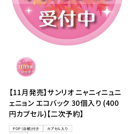
レンタル
景品・玩具・文具
販促用カプセルトイ
よくあるご質問
ご利用ガイド
【11月発売】サンリオ ニャニィニュニ
ェニョン エコバック 30個入り (400
円カプセル)【二次予約】
06-6282-7659
POP（台紙)付き
カプセル入り