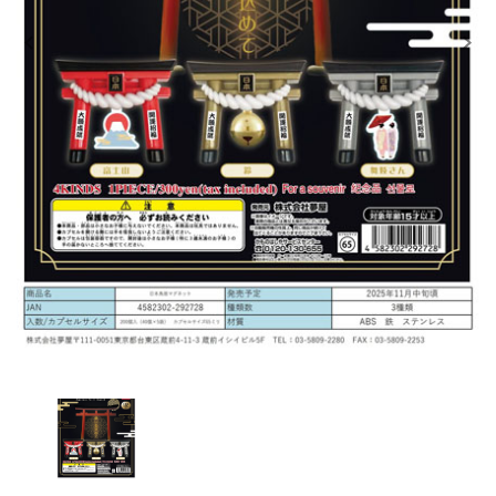
レンタル
景品・玩具・文具
販促用カプセルトイ
よくあるご質問
ご利用ガイド
06-6282-7659