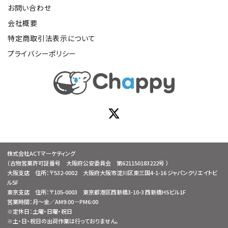
お問い合わせ
会社概要
特定商取引法表示について
プライバシーポリシー
株式会社ACTマーケティング
（古物営業許可証番号 大阪府公安委員会 第621150183222号 ）
大阪支店 住所：〒532-0002 大阪府大阪市淀川区東三国4-1-16 ジャパンクリエイトビ
ル5F
東京支店 住所：〒105-0003 東京都港区西新橋3-10-3 西新橋HSビル1F
営業時間：月～金／AM9:00－PM6:00
※定休日：土曜・日曜・祝日
※土・日・祝日の出荷作業は行っておりません。