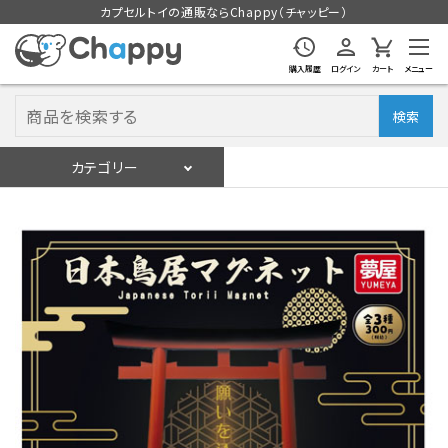
カプセルトイの通販ならChappy（チャッピー）
購入履歴
ログイン
カート
メニュー
検索
カテゴリー
入荷スケジュール
ログイン
会員登録
入荷スケジュールをチェック
カプセルトイマシン本体
カプセルトイ
販促用空カプセル