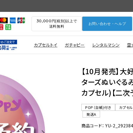
30,000円(税別)以上で
お問い合わせ・ヘルプ
送料無料
カプセルトイ
ガチャピー
レンタルマシン
空
【10月発売】大
ターズぬいぐるみポ
カプセル)【二次
POP（台紙)付き
カプセ
発送A
商品コード： YU-2_29238