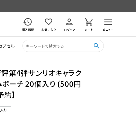
購入履歴
お気に入り
ログイン
カート
メニュー
search
カプセル
好評第4弾サンリオキャラク
ーチ 20個入り (500円
予約】
ル入り
4