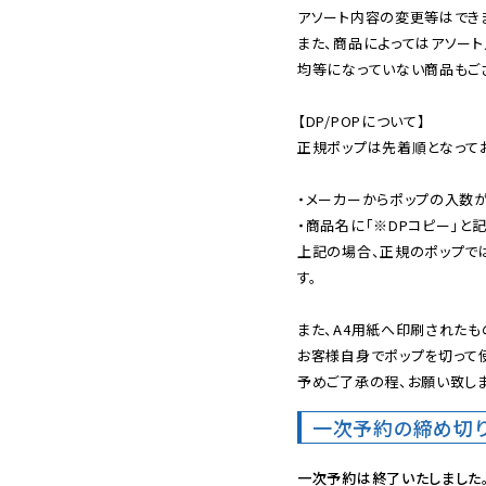
アソート内容の変更等はできま
また、商品によってはアソート
均等になっていない商品もござ
【DP/POPについて】

正規ポップは先着順となってお
・メーカーからポップの入数が
・商品名に「※DPコピー」と記
上記の場合、正規のポップで
す。

また、A4用紙へ印刷されたも
お客様自身でポップを切って使
予めご了承の程、お願い致しま
一次予約の締め切
一次予約は終了いたしました