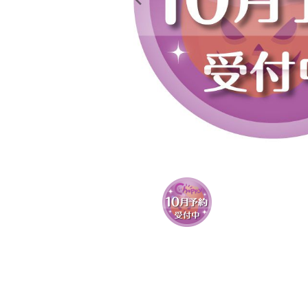
レンタル
景品・玩具・文具
販促用カプセルトイ
よくあるご質問
ご利用ガイド
06-6282-7659