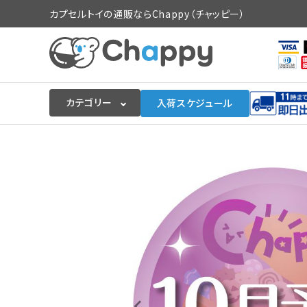
カプセルトイの通販ならChappy（チャッピー）
カテゴリー
入荷スケジュール
ログイン
会員登録
入荷スケジュールをチェック
カプセルトイマシン本体
カプセルトイ
販促用空カプセル