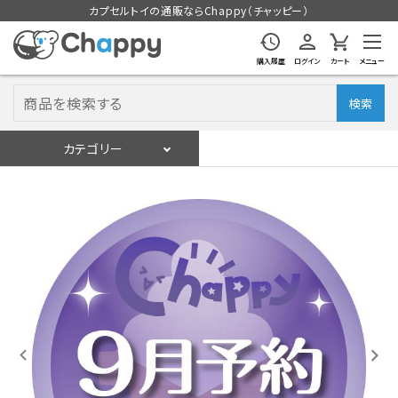
カプセルトイの通販ならChappy（チャッピー）
購入履歴
ログイン
カート
メニュー
検索
カテゴリー
入荷スケジュール
ログイン
会員登録
入荷スケジュールをチェック
カプセルトイマシン本体
カプセルトイ
販促用空カプセル