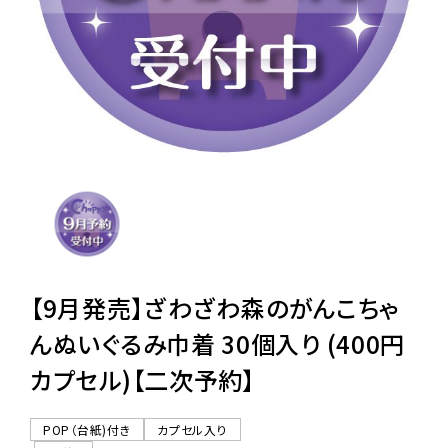
レンタル
景品・玩具・文具
販促用カプセルトイ
よくあるご質問
ご利用ガイド
【9月発売】ざわざわ森のがんこちゃ
んぬいぐるみ巾着 30個入り (400円
カプセル)【二次予約】
06-6282-7659
POP（台紙)付き
カプセル入り