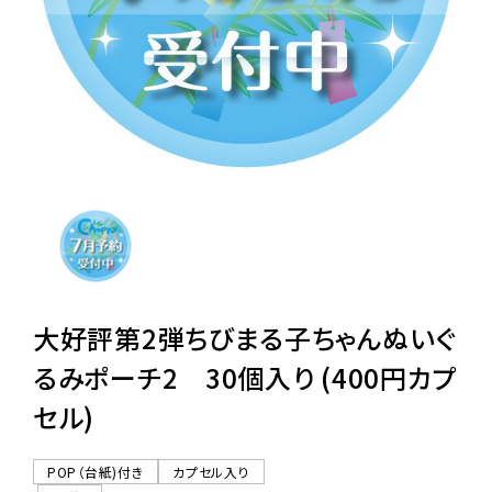
レンタル
景品・玩具・文具
販促用カプセルトイ
よくあるご質問
ご利用ガイド
大好評第2弾ちびまる子ちゃんぬいぐ
るみポーチ2 30個入り (400円カプ
セル)
06-6282-7659
POP（台紙)付き
カプセル入り