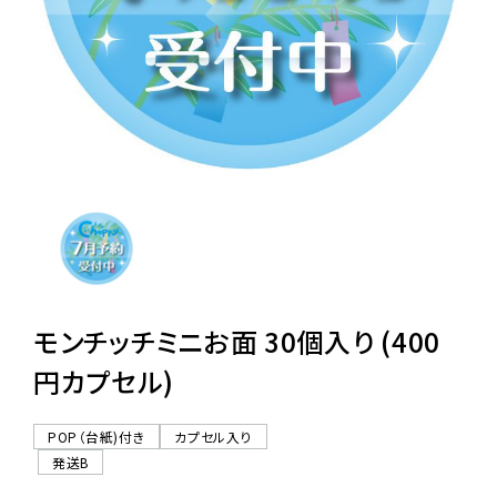
レンタル
景品・玩具・文具
販促用カプセルトイ
よくあるご質問
ご利用ガイド
モンチッチミニお面 30個入り (400
円カプセル)
06-6282-7659
POP（台紙)付き
カプセル入り
発送B