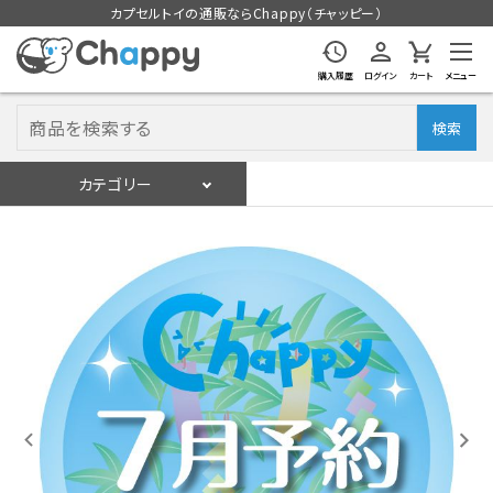
カプセルトイの通販ならChappy（チャッピー）
購入履歴
ログイン
カート
メニュー
検索
カテゴリー
入荷スケジュール
ログイン
会員登録
入荷スケジュールをチェック
カプセルトイマシン本体
カプセルトイ
販促用空カプセル