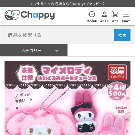
カプセルトイの通販ならChappy（チャッピー）
購入履歴
ログイン
カート
メニュー
検索
カテゴリー
入荷スケジュール
ログイン
会員登録
入荷スケジュールをチェック
カプセルトイマシン本体
カプセルトイ
販促用空カプセル