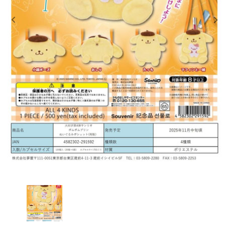
レンタル
景品・玩具・文具
販促用カプセルトイ
よくあるご質問
ご利用ガイド
06-6282-7659