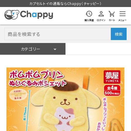
カプセルトイの通販ならChappy（チャッピー）
購入履歴
ログイン
カート
メニュー
検索
カテゴリー
入荷スケジュール
ログイン
会員登録
入荷スケジュールをチェック
カプセルトイマシン本体
カプセルトイ
販促用空カプセル