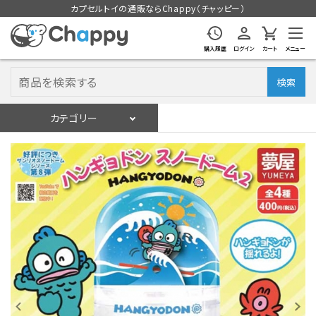
カプセルトイの通販ならChappy（チャッピー）
購入履歴
ログイン
カート
メニュー
検索
カテゴリー
入荷スケジュール
ログイン
会員登録
入荷スケジュールをチェック
カプセルトイマシン本体
カプセルトイ
販促用空カプセル