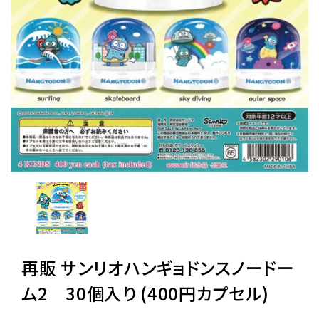
レンタル
景品・玩具・文具
販促用カプセルトイ
よくあるご質問
ご利用ガイド
再販 サンリオハンギョドンスノードー
06-6282-7659
ム2 30個入り (400円カプセル)